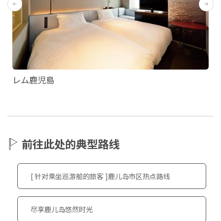
レム鹿児島
前往此处的典型路线
[ 针对乘坐巡游船的旅客 ]鹿儿岛市区热点路线
尽享鹿儿岛悠然时光