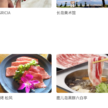
GRICIA
长岛美术馆
烤 松风
鹿儿岛黒豚六白亭