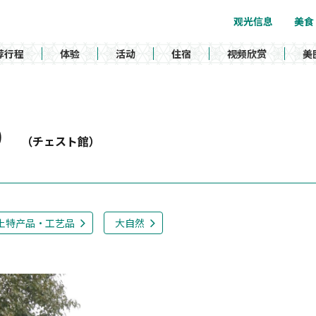
观光信息
美食
荐行程
体验
活动
住宿
视频欣赏
美
市）
（チェスト館）
土特产品・工艺品
大自然