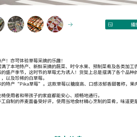
播
特产！亦可体验草莓采摘的乐趣！
摆满了本地特产、新鲜采摘的蔬菜、时令水果、预制菜肴及各类加工
莓的盛产季节，这时节的草莓尤为诱人！货架上总是摆满了各个品种
”，以及珍稀的白草莓。
的特产“Pika草莓”。这款草莓以糖度高、口感浓郁香甜著称，果
轮椅使用者和带孩子的家庭都能安心、顺畅地通行。
手工自制的荞麦面备受好评，使用当地食材精心烹制的菜肴，味道更