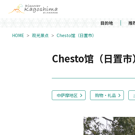
目的地
推
HOME
观光景点
Chesto馆（日置市）
Chesto馆（日置
中萨摩地区
购物・礼品