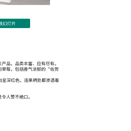
放幻灯片
农产品，品类丰富、应有尽有。
的草莓，包括香气浓郁的“佐贺
肉呈深红色，连果柄处都渗透着
是令人赞不绝口。