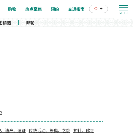
+
购物
热点聚焦
预约
交通指南
图精选
邮轮
2
史、遗产、遗迹
传统活动、祭典、艺能
神社、佛寺