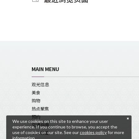
MAIN MENU
观光信息
美食
购物
热点聚焦
预约
We use cookies on this site to enhance your user
交通指南
experience. If you continue to browse, you accept the
use of cookies on our site. See our
cookies policy
for more
个人收藏
information.