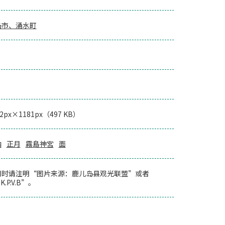
岛市、涌水町
72px×1181px（497 KB）
納
正月
霧島神宮
面
用时请注明“图片来源：鹿儿岛县观光联盟”或者
K.P.V.B”。