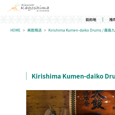
目的地
推
HOME
美图精选
Kirishima Kumen-daiko Drums / 
Kirishima Kumen-daiko 