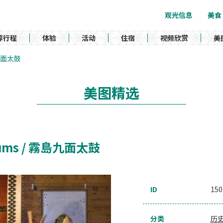
观光信息
美食
荐行程
体验
活动
住宿
视频欣赏
美
霧島九面太鼓
美图精选
Drums / 霧島九面太鼓
ID
150
分类
历