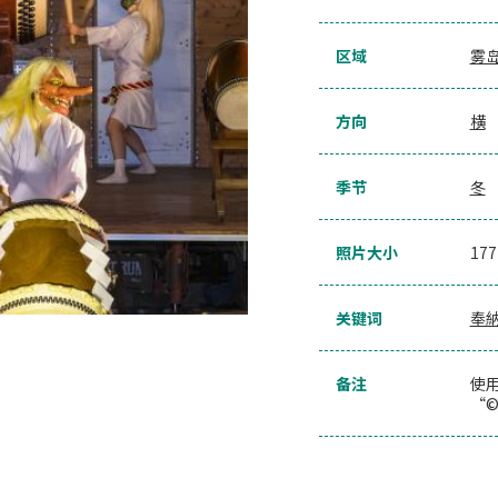
区域
雾
方向
横
季节
冬
照片大小
17
关键词
奉
备注
使
“©