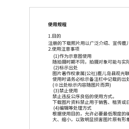
使用规程
目的
注册的下载照片用以广泛介绍、宣传鹿
使用注意事项
作为示意图使用
随拍摄时期不同，拍摄对象可能与实
标示出处
图片著作权隶属(公社)鹿儿岛县观光
使用时请务必标示备注栏中记载的出
(※出处标示内容随图片而异)
禁止使用
禁止违反公序良俗的使用方式。
下载图片资料禁止用于销售、租赁或
编辑等处理方式
根据使用目的，允许必要最低限度的
大、缩小，以致明显损害图片原有形