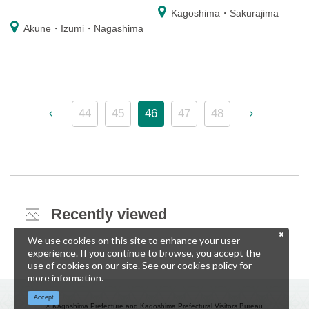
Kagoshima・Sakurajima
Akune・Izumi・Nagashima
44
45
46
47
48
Recently viewed
We use cookies on this site to enhance your user
experience. If you continue to browse, you accept the
use of cookies on our site. See our
cookies policy
for
more information.
Accept
© Kagoshima Prefecture and Kagoshima Prefectural Visitors Bureau