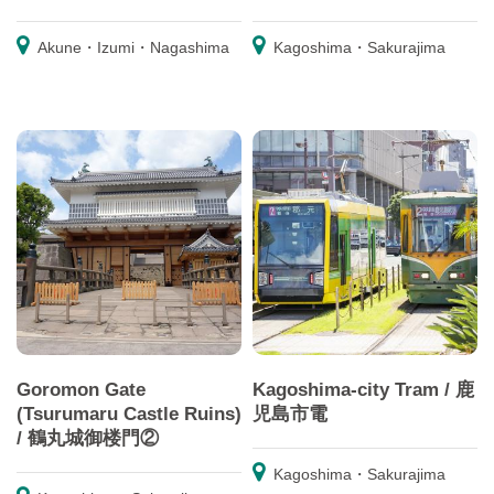
Akune・Izumi・Nagashima
Kagoshima・Sakurajima
Goromon Gate
Kagoshima-city Tram / 鹿
(Tsurumaru Castle Ruins)
児島市電
/ 鶴丸城御楼門②
Kagoshima・Sakurajima