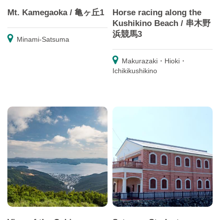
Mt. Kamegaoka / 亀ヶ丘1
Horse racing along the
Kushikino Beach / 串木野
浜競馬3
Minami-Satsuma
Makurazaki・Hioki・
Ichikikushikino