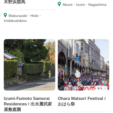
木野浜競馬
Akune・Izumi・Nagashima
Makurazaki・Hioki・
Ichikikushikino
Izumi-Fumoto Samurai
Ohara Matsuri Festival /
Residences / 出水麓武家
おはら祭
屋敷庭園