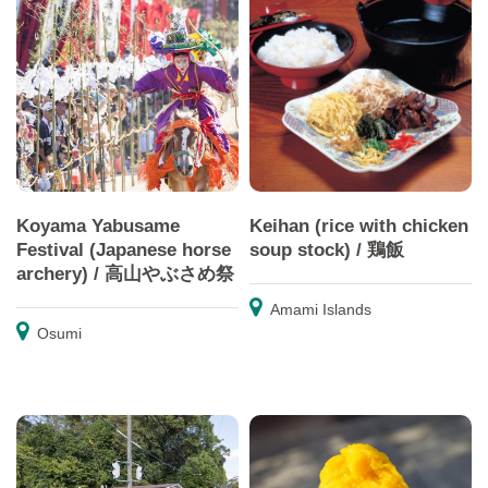
Koyama Yabusame
Keihan (rice with chicken
Festival (Japanese horse
soup stock) / 鶏飯
archery) / 高山やぶさめ祭
Amami Islands
Osumi