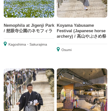
Nemophila at Jigenji Park
Koyama Yabusame
/ 慈眼寺公園のネモフィラ
Festival (Japanese horse
archery) / 高山やぶさめ祭
Kagoshima・Sakurajima
Osumi