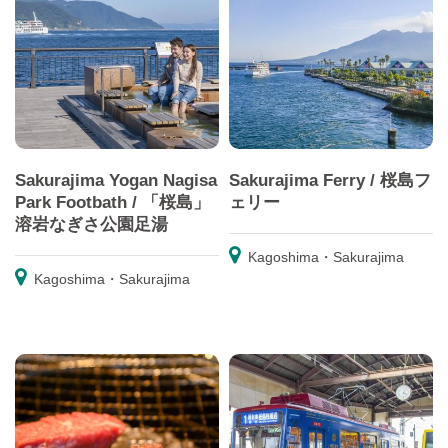
Sakurajima Yogan Nagisa
Sakurajima Ferry / 桜島フ
Park Footbath / 「桜島」
ェリー
溶岩なぎさ公園足湯
Kagoshima・Sakurajima
Kagoshima・Sakurajima