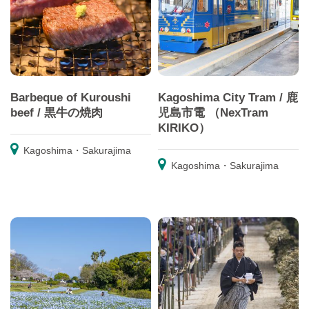
Barbeque of Kuroushi
Kagoshima City Tram / 鹿
beef / 黒牛の焼肉
児島市電 （NexTram
KIRIKO）
Kagoshima・Sakurajima
Kagoshima・Sakurajima