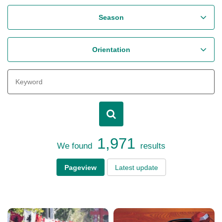
Season
Orientation
1,971
We found
results
Pageview
Latest update