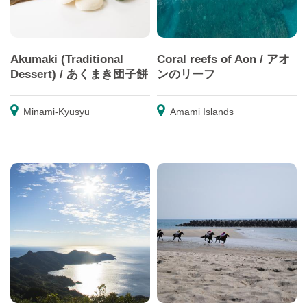
Akumaki (Traditional
Coral reefs of Aon / アオ
Dessert) / あくまき団子餅
ンのリーフ
Minami-Kyusyu
Amami Islands