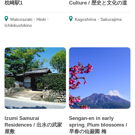
枕崎駅1
Culture / 歴史と文化の道
Makurazaki・Hioki・
Kagoshima・Sakurajima
Ichikikushikino
Izumi Samurai
Sengan-en in early
Residences / 出水の武家
spring_Plum blossoms /
屋敷
早春の仙巌園 梅