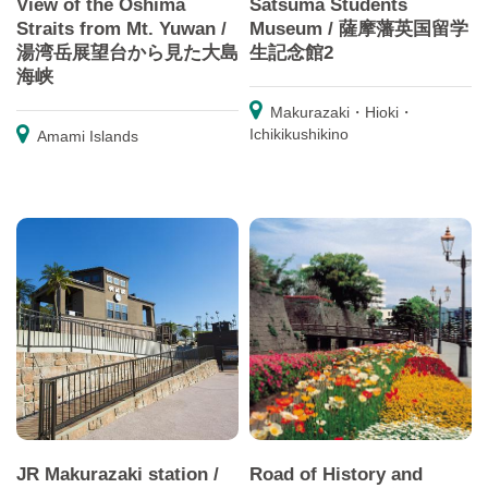
View of the Oshima
Satsuma Students
Straits from Mt. Yuwan /
Museum / 薩摩藩英国留学
湯湾岳展望台から見た大島
生記念館2
海峡
Makurazaki・Hioki・
Ichikikushikino
Amami Islands
JR Makurazaki station /
Road of History and