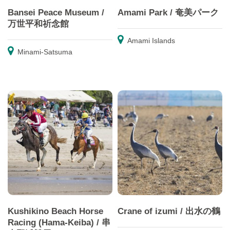
Bansei Peace Museum /
Amami Park / 奄美パーク
万世平和祈念館
Amami Islands
Minami-Satsuma
Kushikino Beach Horse
Crane of izumi / 出水の鶴
Racing (Hama-Keiba) / 串