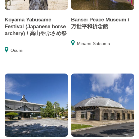
Koyama Yabusame
Bansei Peace Museum /
Festival (Japanese horse
万世平和祈念館
archery) / 高山やぶさめ祭
Minami-Satsuma
Osumi