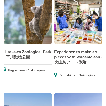
Hirakawa Zoological Park
Experience to make art
/ 平川動物公園
pieces with volcanic ash /
火山灰アート体験
Kagoshima・Sakurajima
Kagoshima・Sakurajima