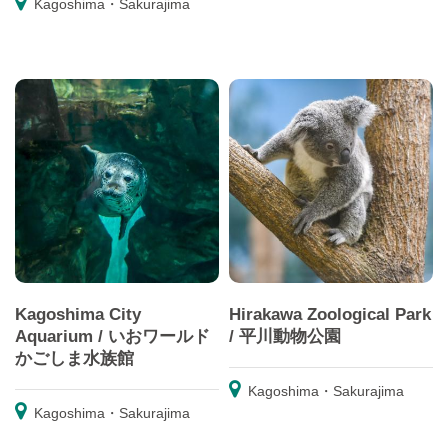
Kagoshima・Sakurajima
Kagoshima City
Hirakawa Zoological Park
Aquarium / いおワールド
/ 平川動物公園
かごしま水族館
Kagoshima・Sakurajima
Kagoshima・Sakurajima