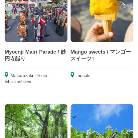
Myoenji Mairi Parade / 妙
Mango sweets / マンゴー
円寺詣り
スイーツ1
Makurazaki・Hioki・
Ibusuki
Ichikikushikino