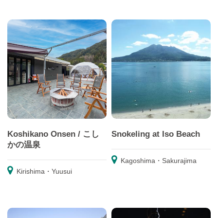
Koshikano Onsen / こし
Snokeling at Iso Beach
かの温泉
Kagoshima・Sakurajima
Kirishima・Yuusui