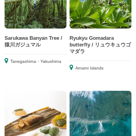
Sarukawa Banyan Tree /
Ryukyu Gomadara
猿川ガジュマル
butterfly / リュウキュウゴ
マダラ
Tanegashima・Yakushima
Amami Islands