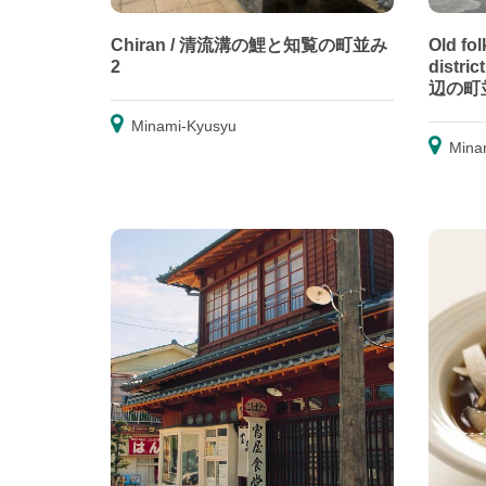
Chiran / 清流溝の鯉と知覧の町並み
Old fo
2
dist
辺の町
Minami-Kyusyu
Mina