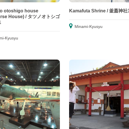
o otoshigo house
Kamafuta Shrine / 釜蓋神社
orse House) / タツノオトシゴ
1
Minami-Kyusyu
mi-Kyusyu