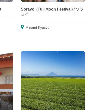
3
Sorayoi (Full Moon Festival) / ソラ
ヨイ
Minami-Kyusyu