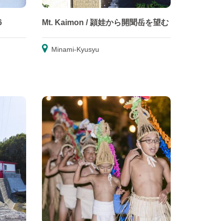
6
Mt. Kaimon / 頴娃から開聞岳を望む
Minami-Kyusyu