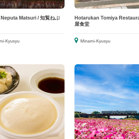
 Neputa Matsuri / 知覧ねぷ
Hotarukan Tomiya Restaura
屋食堂
mi-Kyusyu
Minami-Kyusyu