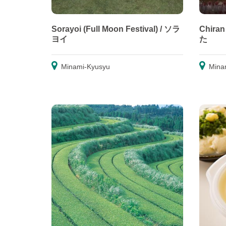
Sorayoi (Full Moon Festival) / ソラ
Chiran
ヨイ
た
Minami-Kyusyu
Mina