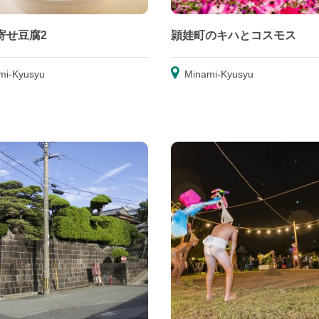
/ 寄せ豆腐2
頴娃町のキハとコスモス
mi-Kyusyu
Minami-Kyusyu