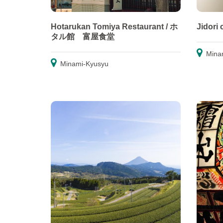
Hotarukan Tomiya Restaurant / ホ
Jidori
タル館 富屋食堂
Mina
Minami-Kyusyu