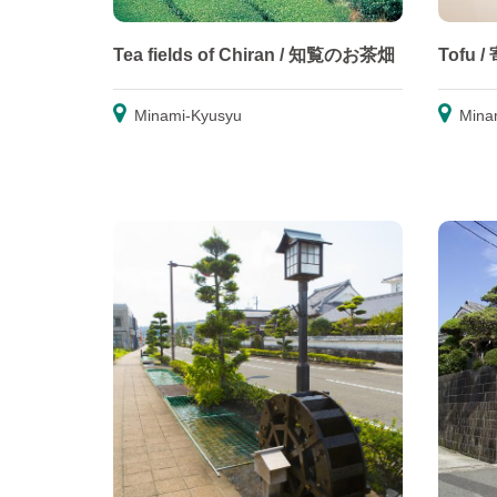
Tea fields of Chiran / 知覧のお茶畑
Tofu 
Minami-Kyusyu
Mina