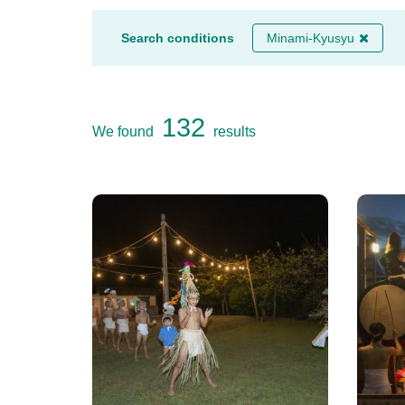
Search conditions
Minami-Kyusyu
132
We found
results