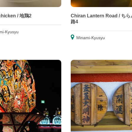
 chicken / 地鶏2
Chiran Lantern Road / 
路4
mi-Kyusyu
Minami-Kyusyu