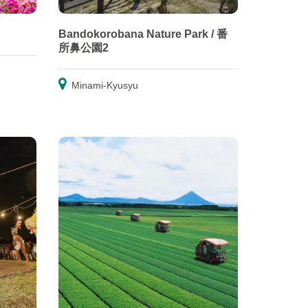
Bandokorobana Nature Park / 番
所鼻公園2
Minami-Kyusyu