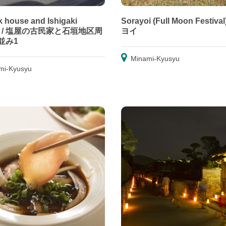
lk house and Ishigaki
Sorayoi (Full Moon Festiva
rict / 塩屋の古民家と石垣地区周
ヨイ
並み1
Minami-Kyusyu
mi-Kyusyu