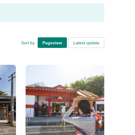
Sort by
Pageview
Latest update