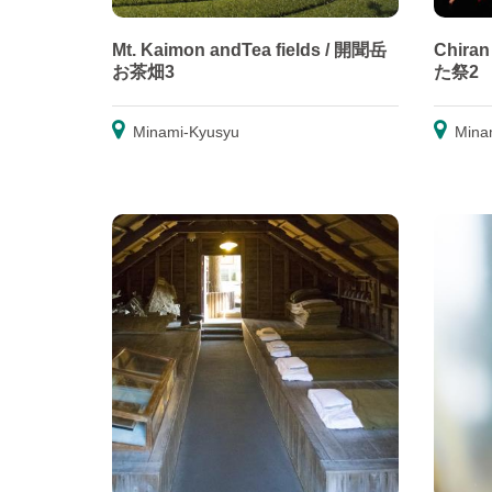
Mt. Kaimon andTea fields / 開聞岳
Chiran
お茶畑3
た祭2
Minami-Kyusyu
Mina