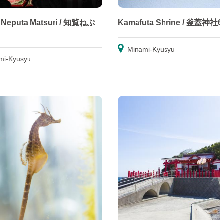
 Neputa Matsuri / 知覧ねぷ
Kamafuta Shrine / 釜蓋神社
Minami-Kyusyu
mi-Kyusyu