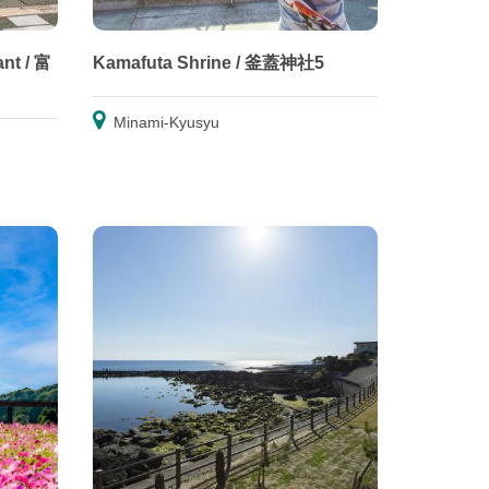
nt / 富
Kamafuta Shrine / 釜蓋神社5
Minami-Kyusyu