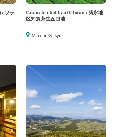
l) / ソラ
Green tea fields of Chiran / 菊永地
区知覧茶生産団地
Minami-Kyusyu