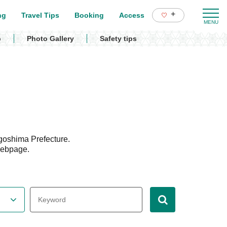
+
ng
Travel Tips
Booking
Access
p
Photo Gallery
Safety tips
goshima Prefecture.
webpage.