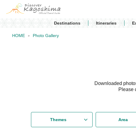
Destinations
Itineraries
E
HOME
Photo Gallery
Downloaded photos 
Please 
Themes
Area