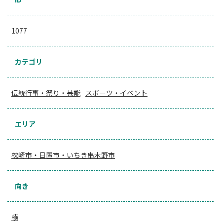
1077
カテゴリ
伝統行事・祭り・芸能
スポーツ・イベント
エリア
枕崎市・日置市・いちき串木野市
向き
横