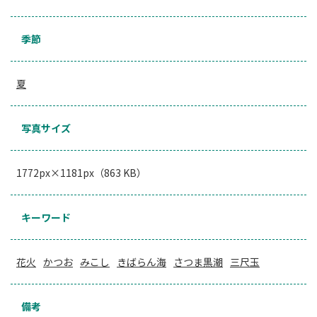
季節
夏
写真サイズ
1772px×1181px（863 KB）
キーワード
花火
かつお
みこし
きばらん海
さつま黒潮
三尺玉
備考