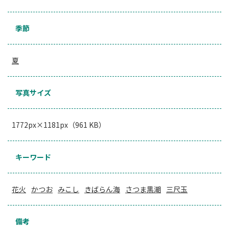
季節
夏
写真サイズ
1772px×1181px（961 KB）
キーワード
花火
かつお
みこし
きばらん海
さつま黒潮
三尺玉
備考