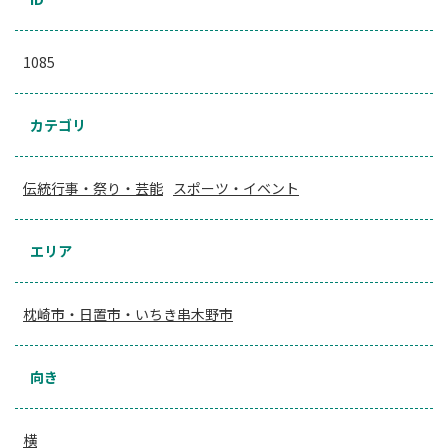
1085
カテゴリ
伝統行事・祭り・芸能
スポーツ・イベント
エリア
枕崎市・日置市・いちき串木野市
向き
横