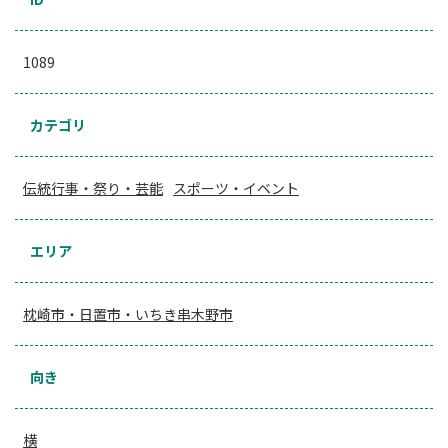
1089
カテゴリ
伝統行事・祭り・芸能
スポーツ・イベント
エリア
枕崎市・日置市・いちき串木野市
向き
横