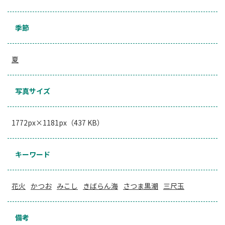
季節
夏
写真サイズ
1772px×1181px（437 KB）
キーワード
花火
かつお
みこし
きばらん海
さつま黒潮
三尺玉
備考