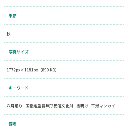
季節
秋
写真サイズ
1772px×1181px（890 KB）
キーワード
八月踊り
国指定重要無形民俗文化財
夜明け
平瀬マンカイ
備考