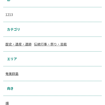
1213
カテゴリ
歴史・遺産・遺跡
伝統行事・祭り・芸能
エリア
奄美群島
向き
横