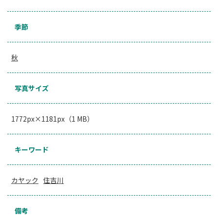
季節
秋
写真サイズ
1772px×1181px（1 MB）
キーワード
カヤック
住吉川
備考