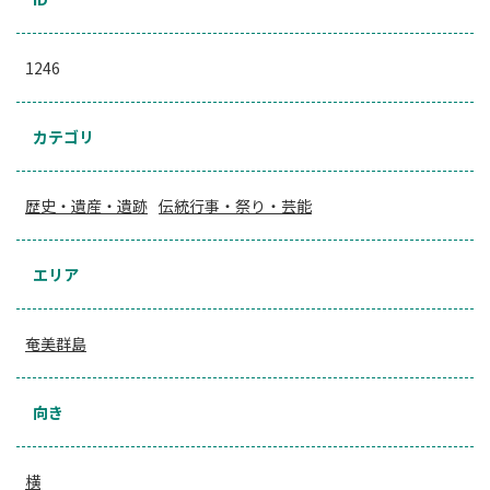
1246
カテゴリ
歴史・遺産・遺跡
伝統行事・祭り・芸能
エリア
奄美群島
向き
横