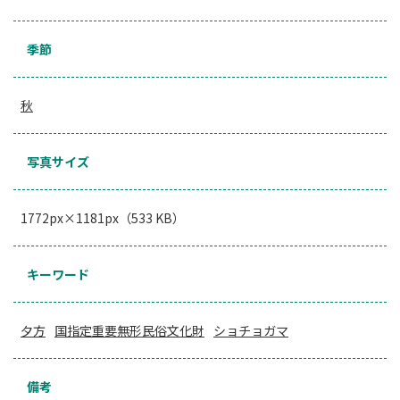
季節
秋
写真サイズ
1772px×1181px（533 KB）
キーワード
夕方
国指定重要無形民俗文化財
ショチョガマ
備考