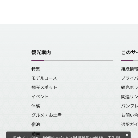
観光案内
このサ
特集
組織情
モデルコース
プライ
観光スポット
観光ボ
イベント
関連リ
体験
パンフ
グルメ・お土産
お問い
宿泊
通訳ガ
動画
当サイトでは、利便性の向上と利用状況の解析、広告配