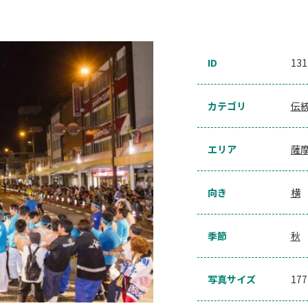
ID
131
カテゴリ
伝
エリア
薩
向き
横
季節
秋
写真サイズ
17