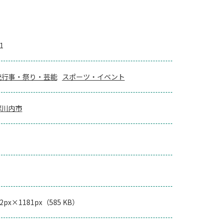
1
統行事・祭り・芸能
スポーツ・イベント
摩川内市
72px×1181px（585 KB）