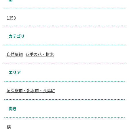
1353
カテゴリ
自然景観
四季の花・樹木
エリア
阿久根市・出水市・長島町
向き
横