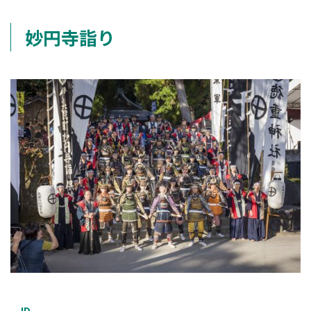
妙円寺詣り
ID