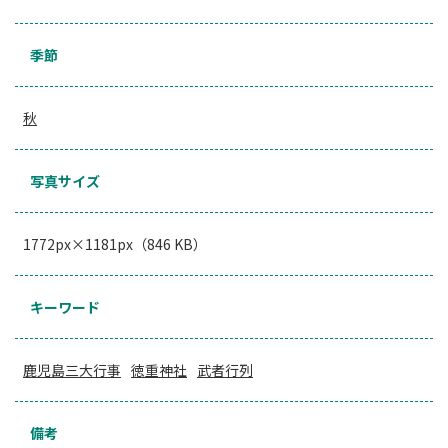
季節
秋
写真サイズ
1772px×1181px（846 KB）
キーワード
鹿児島三大行事
徳重神社
武者行列
備考