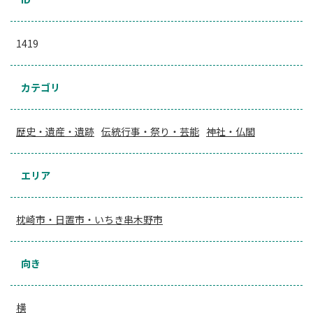
1419
カテゴリ
歴史・遺産・遺跡
伝統行事・祭り・芸能
神社・仏閣
エリア
枕崎市・日置市・いちき串木野市
向き
横