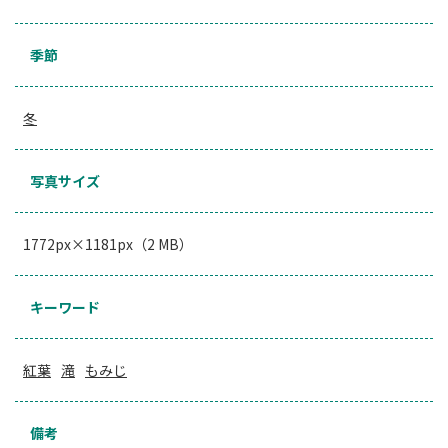
季節
冬
写真サイズ
1772px×1181px（2 MB）
キーワード
紅葉
滝
もみじ
備考