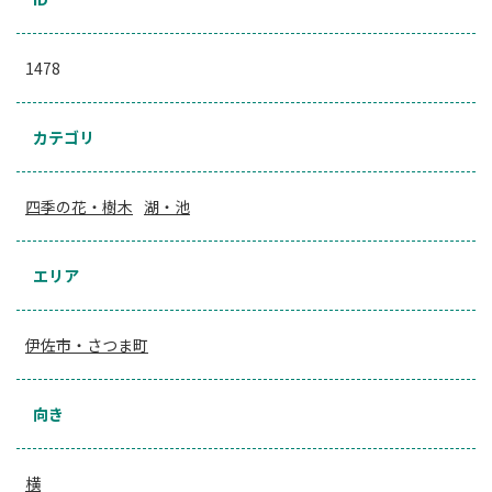
1478
カテゴリ
四季の花・樹木
湖・池
エリア
伊佐市・さつま町
向き
横