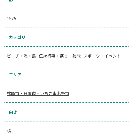
1575
カテゴリ
ビーチ・海・島
伝統行事・祭り・芸能
スポーツ・イベント
エリア
枕崎市・日置市・いちき串木野市
向き
横