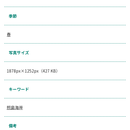
季節
春
写真サイズ
1878px×1252px（427 KB）
キーワード
照島海岸
備考