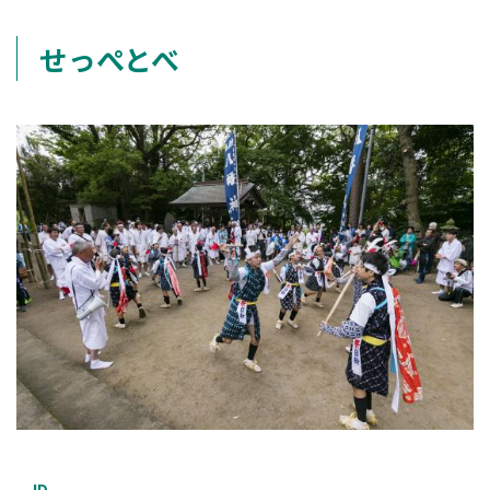
せっぺとべ
ID