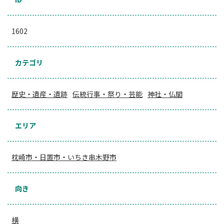
1602
カテゴリ
歴史・遺産・遺跡
伝統行事・祭り・芸能
神社・仏閣
エリア
枕崎市・日置市・いちき串木野市
向き
横