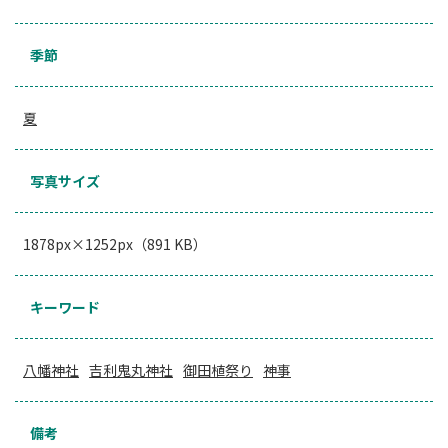
季節
夏
写真サイズ
1878px×1252px（891 KB）
キーワード
八幡神社
吉利鬼丸神社
御田植祭り
神事
備考