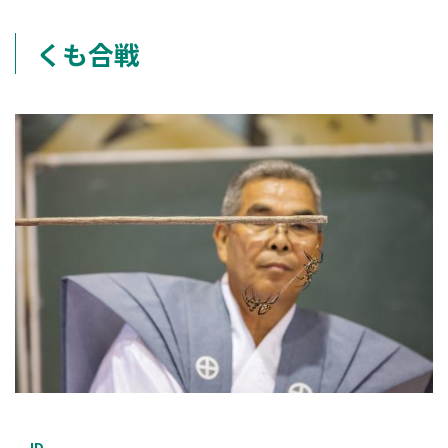
くも合戦
ID