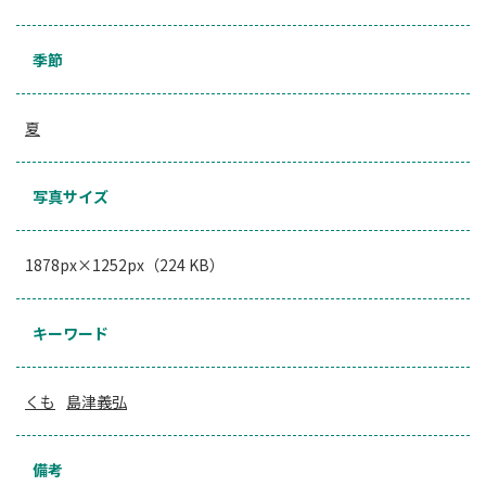
季節
夏
写真サイズ
1878px×1252px（224 KB）
キーワード
くも
島津義弘
備考