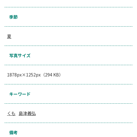
季節
夏
写真サイズ
1878px×1252px（294 KB）
キーワード
くも
島津義弘
備考