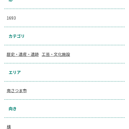
1693
カテゴリ
歴史・遺産・遺跡
工芸・文化施設
エリア
南さつま市
向き
横