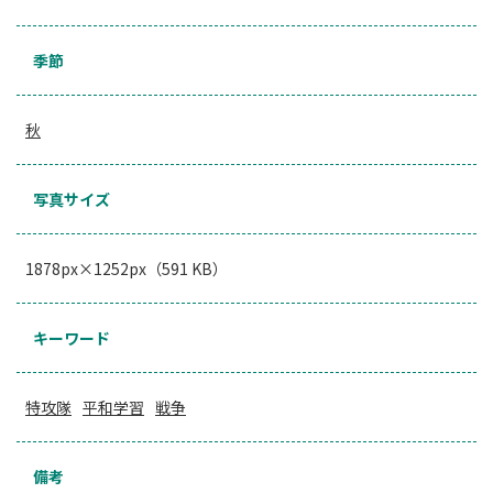
季節
秋
写真サイズ
1878px×1252px（591 KB）
キーワード
特攻隊
平和学習
戦争
備考