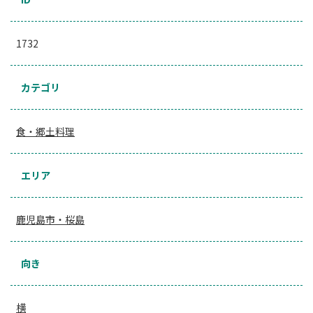
1732
カテゴリ
食・郷土料理
エリア
鹿児島市・桜島
向き
横