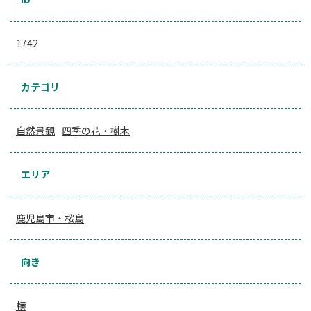
1742
カテゴリ
自然景観
四季の花・樹木
エリア
鹿児島市・桜島
向き
横