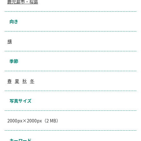
鹿児島市・桜島
向き
横
季節
春
夏
秋
冬
写真サイズ
2000px×2000px（2 MB）
キーワード