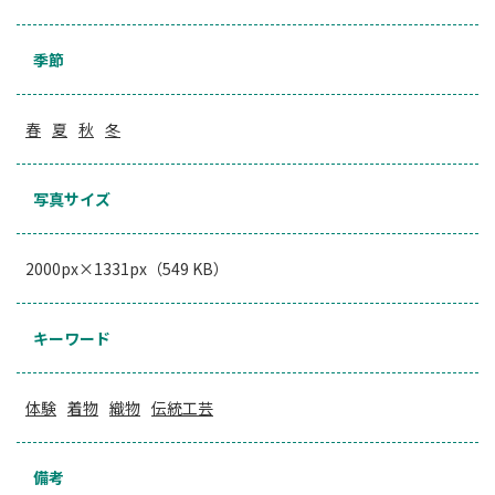
季節
春
夏
秋
冬
写真サイズ
2000px×1331px（549 KB）
キーワード
体験
着物
織物
伝統工芸
備考