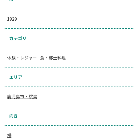
1929
カテゴリ
体験・レジャー
食・郷土料理
エリア
鹿児島市・桜島
向き
横