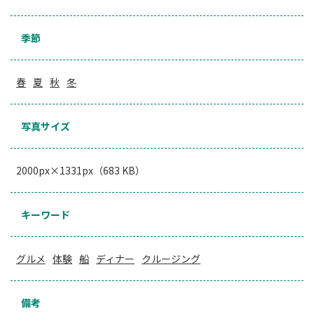
季節
春
夏
秋
冬
写真サイズ
2000px×1331px（683 KB）
キーワード
グルメ
体験
船
ディナー
クルージング
備考