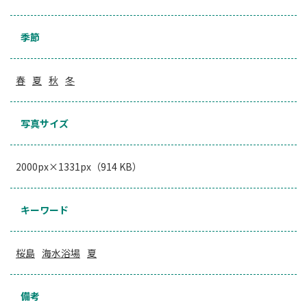
季節
春
夏
秋
冬
写真サイズ
2000px×1331px（914 KB）
キーワード
桜島
海水浴場
夏
備考