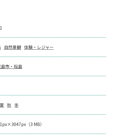
1
島
自然景観
体験・レジャー
児島市・桜島
夏
秋
冬
71px×3047px（3 MB）