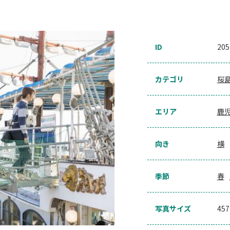
ID
205
カテゴリ
桜
エリア
鹿
向き
横
季節
春
写真サイズ
45