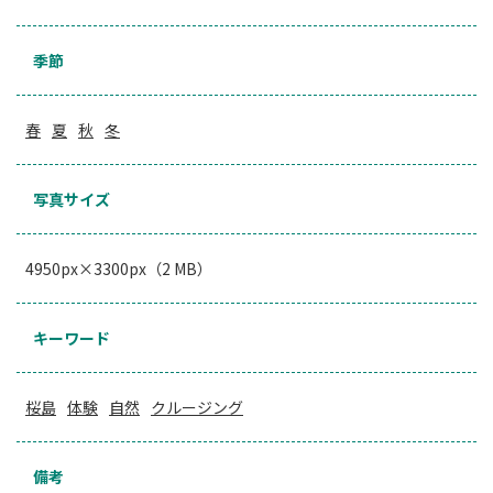
季節
春
夏
秋
冬
写真サイズ
4950px×3300px（2 MB）
キーワード
桜島
体験
自然
クルージング
備考