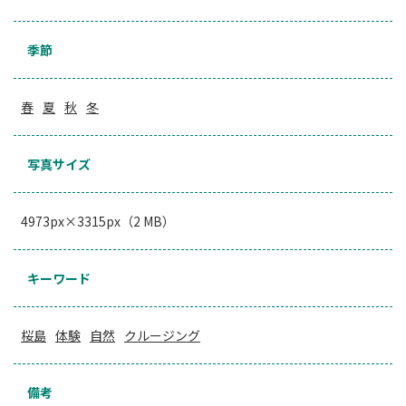
季節
春
夏
秋
冬
写真サイズ
4973px×3315px（2 MB）
キーワード
桜島
体験
自然
クルージング
備考