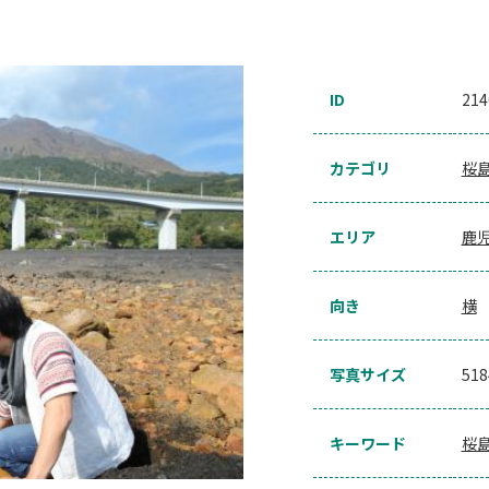
ID
214
カテゴリ
桜
エリア
鹿
向き
横
写真サイズ
51
キーワード
桜