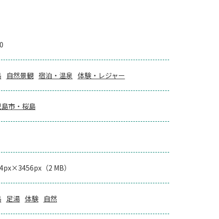
0
島
自然景観
宿泊・温泉
体験・レジャー
児島市・桜島
84px×3456px（2 MB）
島
足湯
体験
自然