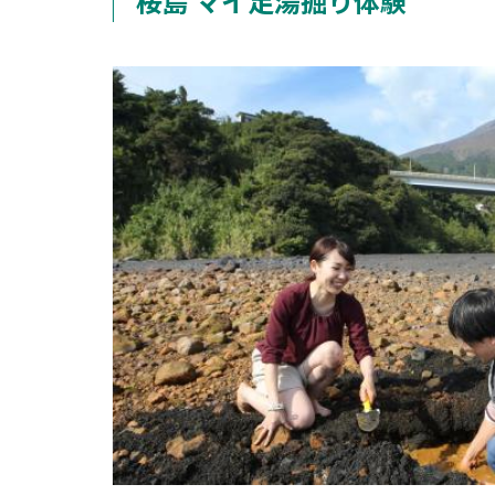
桜島 マイ足湯掘り体験