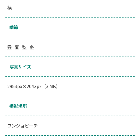
横
季節
春
夏
秋
冬
写真サイズ
2953px×2043px（3 MB）
撮影場所
ワンジョビーチ