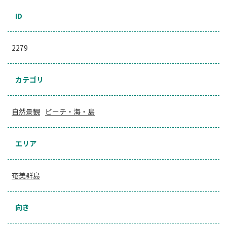
ID
2279
カテゴリ
自然景観
ビーチ・海・島
エリア
奄美群島
向き