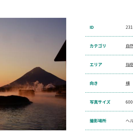
ID
231
カテゴリ
自
エリア
指
向き
横
写真サイズ
60
撮影場所
ヘ