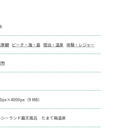
6
然景観
ビーチ・海・島
宿泊・温泉
体験・レジャー
宿市
00px×4000px（9 MB）
ルシーランド露天風呂 たまて箱温泉