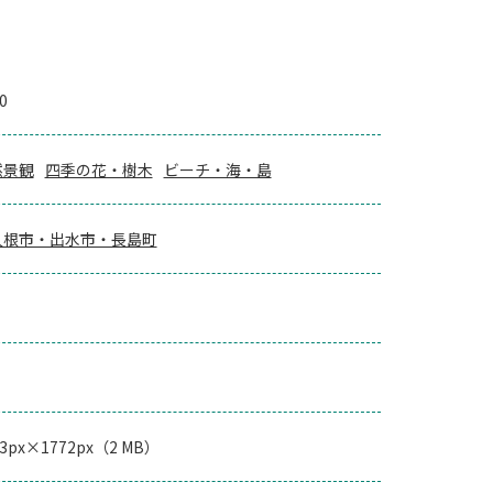
0
然景観
四季の花・樹木
ビーチ・海・島
久根市・出水市・長島町
63px×1772px（2 MB）