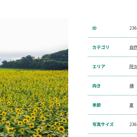
ID
236
カテゴリ
自
エリア
阿
向き
横
季節
夏
写真サイズ
23