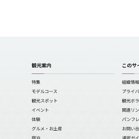
観光案内
このサ
特集
組織情
モデルコース
プライ
観光スポット
観光ボ
イベント
関連リ
体験
パンフ
グルメ・お土産
お問い
宿泊
通訳ガ