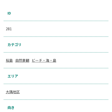
ID
281
カテゴリ
桜島
自然景観
ビーチ・海・島
エリア
大隅地区
向き