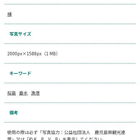
横
写真サイズ
2000px×1588px（1 MB）
キーワード
桜島
垂水
漁港
備考
使用の際は必ず「写真協力：公益社団法人 鹿児島県観光連
盟」又は「© K．P．V．B」を表示してください。