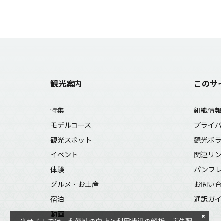
観光案内
このサ
特集
組織情
モデルコース
プライ
観光スポット
観光ボ
イベント
関連リ
体験
パンフ
グルメ・お土産
お問い
宿泊
通訳ガ
動画
当サイトでは、利便性の向上と利用状況の解析、広告配