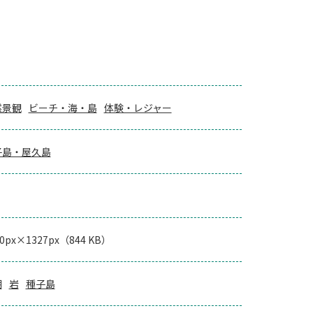
然景観
ビーチ・海・島
体験・レジャー
子島・屋久島
00px×1327px（844 KB）
潮
岩
種子島