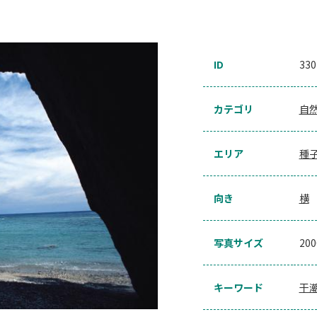
ID
330
カテゴリ
自
エリア
種
向き
横
写真サイズ
20
キーワード
干