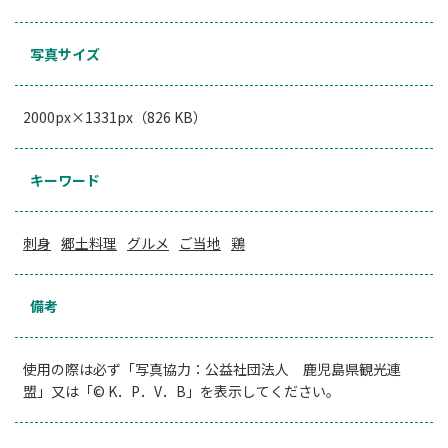
写真サイズ
2000px×1331px（826 KB）
キーワード
刺身
郷土料理
グルメ
ご当地
鶏
備考
使用の際は必ず「写真協力：公益社団法人 鹿児島県観光連
盟」又は「© K．P．V．B」を表示してください。