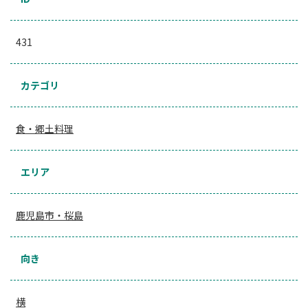
431
カテゴリ
食・郷土料理
エリア
鹿児島市・桜島
向き
横