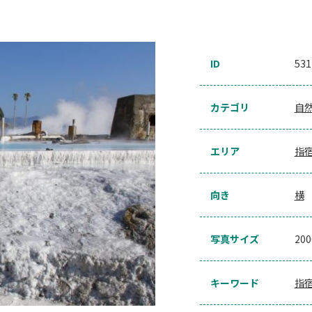
ID
531
カテゴリ
自
エリア
指
向き
横
写真サイズ
20
キーワード
指