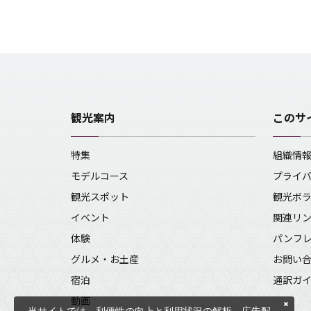
観光案内
このサ
特集
組織情
モデルコース
プライ
観光スポット
観光ボ
イベント
関連リ
体験
パンフ
グルメ・お土産
お問い
宿泊
通訳ガ
動画
当サイトでは、利便性の向上と利用状況の解析、広告配