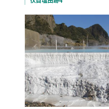
伏目塩田跡4