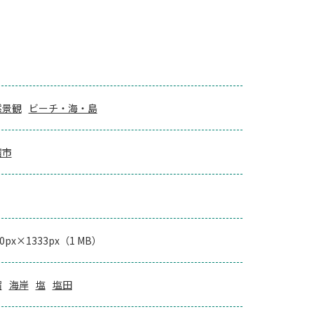
然景観
ビーチ・海・島
宿市
00px×1333px（1 MB）
宿
海岸
塩
塩田