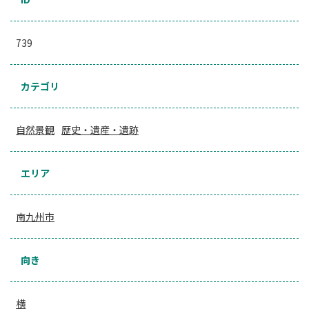
739
カテゴリ
自然景観
歴史・遺産・遺跡
エリア
南九州市
向き
横