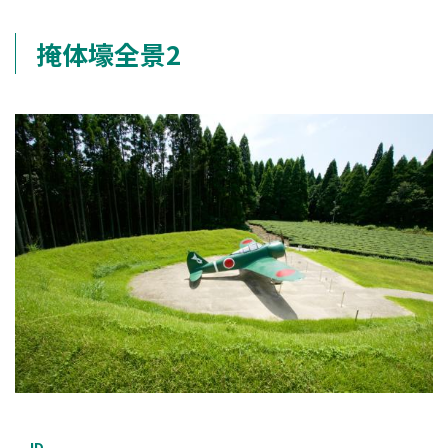
掩体壕全景2
ID