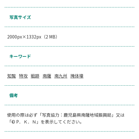
写真サイズ
2000px×1332px（2 MB）
キーワード
知覧
特攻
戦跡
南薩
南九州
掩体壕
備考
使用の際は必ず「写真協力：鹿児島県南薩地域振興局」又は
「© P．Ｋ．Ｎ」を表示してください。