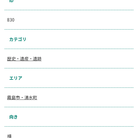
ID
830
カテゴリ
歴史・遺産・遺跡
エリア
霧島市・湧水町
向き
横