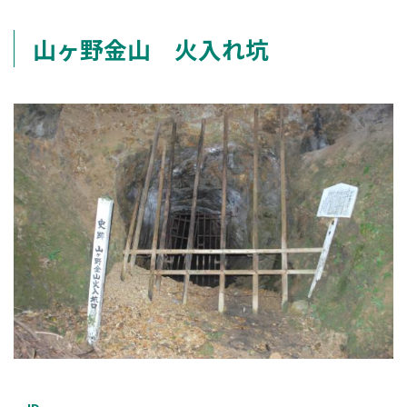
山ヶ野金山 火入れ坑