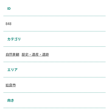
ID
848
カテゴリ
自然景観
歴史・遺産・遺跡
エリア
姶良市
向き