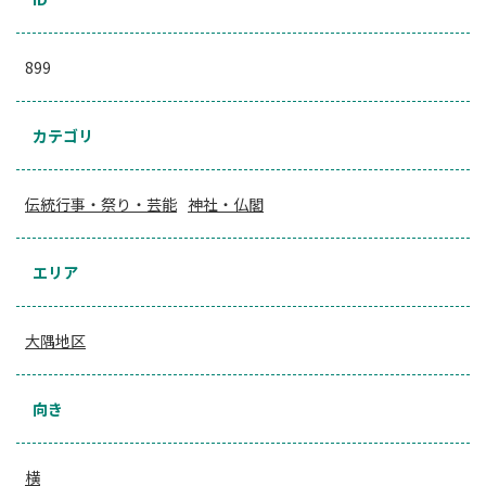
899
カテゴリ
伝統行事・祭り・芸能
神社・仏閣
エリア
大隅地区
向き
横