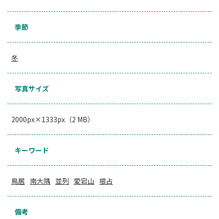
季節
冬
写真サイズ
2000px×1333px（2 MB）
キーワード
鳥居
南大隅
並列
愛宕山
根占
備考