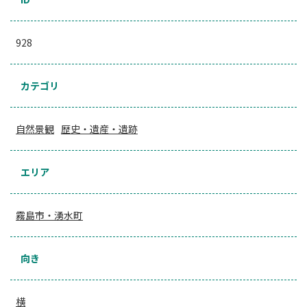
928
カテゴリ
自然景観
歴史・遺産・遺跡
エリア
霧島市・湧水町
向き
横