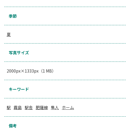
季節
夏
写真サイズ
2000px×1333px（1 MB）
キーワード
駅
霧島
駅舎
肥薩線
隼人
ホーム
備考