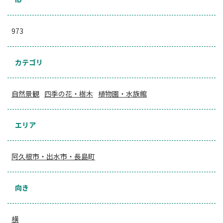
973
カテゴリ
自然景観
四季の花・樹木
植物園・水族館
エリア
阿久根市・出水市・長島町
向き
横