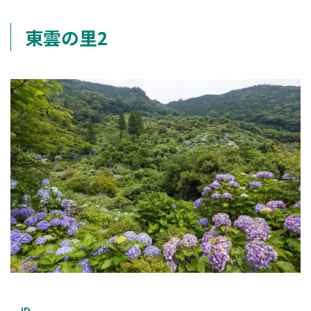
東雲の里2
ID