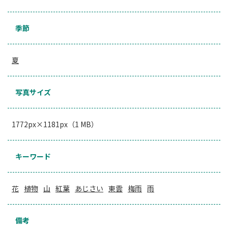
季節
夏
写真サイズ
1772px×1181px（1 MB）
キーワード
花
植物
山
紅葉
あじさい
東雲
梅雨
雨
備考