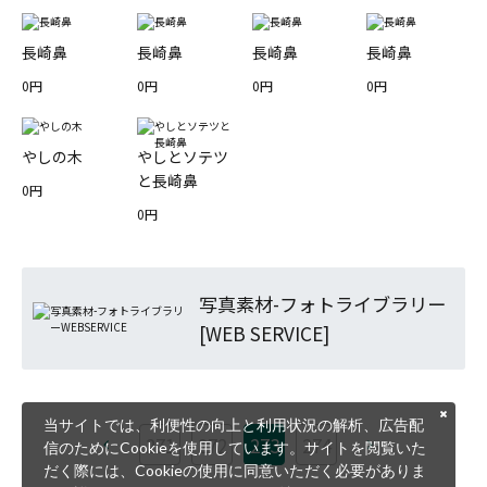
長崎鼻
長崎鼻
長崎鼻
長崎鼻
0円
0円
0円
0円
やしの木
やしとソテツ
と長崎鼻
0円
0円
写真素材-フォトライブラリー
[WEB SERVICE]
当サイトでは、利便性の向上と利用状況の解析、広告配
271
272
273
274
信のためにCookieを使用しています。サイトを閲覧いた
だく際には、Cookieの使用に同意いただく必要がありま