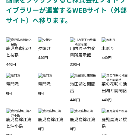
イブラリーが運営するWEBサイト（外部
サイト）へ移ります。
鹿児島市街地
夕焼け
川内原子力発
木彫り
と桜島
電所展示館
440円
440円
440円
330円
竜門滝
竜門滝
池田湖と開聞
菜の花咲く池
岳
田湖と開聞岳
0円
0円
440円
440円
鹿児島錦江湾
鹿児島錦江湾
鹿児島錦江湾
鹿児島湾と桜
と沖小島
島
0円
0円