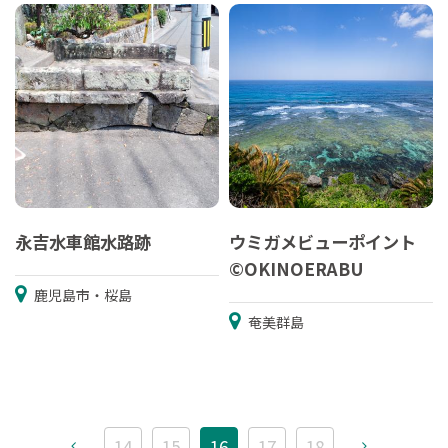
永吉水車館水路跡
ウミガメビューポイント
©OKINOERABU
鹿児島市・桜島
奄美群島
14
15
16
17
18