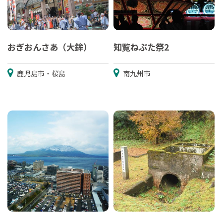
おぎおんさあ（大鉾）
知覧ねぷた祭2
鹿児島市・桜島
南九州市