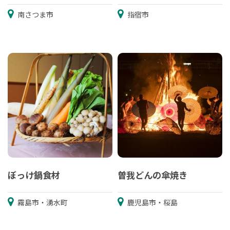
南さつま市
指宿市
ぼっけ鍋食材
曽我どんの傘焼き
霧島市・湧水町
鹿児島市・桜島