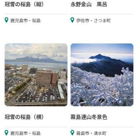
冠雪の桜島（縦）
永野金山 風呂
鹿児島市・桜島
伊佐市・さつま町
冠雪の桜島（横）
霧島連山冬景色
鹿児島市・桜島
霧島市・湧水町