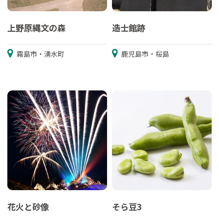
上野原縄文の森
造士館跡
霧島市・湧水町
鹿児島市・桜島
花火と砂像
そら豆3