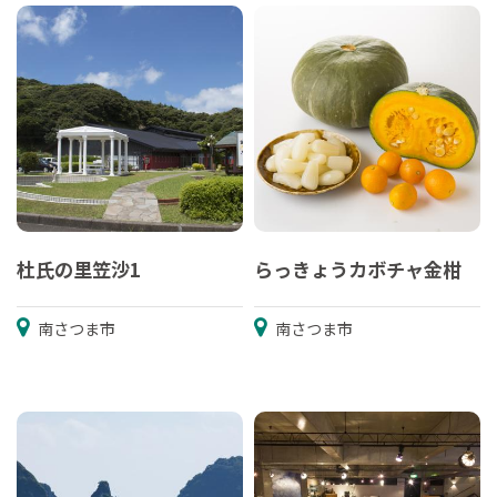
杜氏の里笠沙1
らっきょうカボチャ金柑
南さつま市
南さつま市