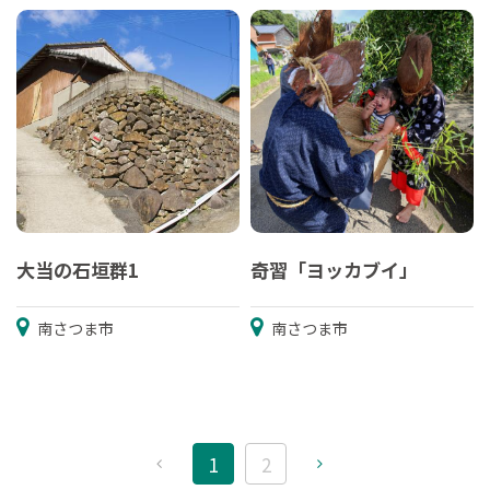
大当の石垣群1
奇習「ヨッカブイ」
南さつま市
南さつま市
1
2