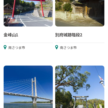
金峰山1
別府城跡階段2
南さつま市
南さつま市