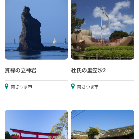
貫禄の立神岩
杜氏の里笠沙2
南さつま市
南さつま市