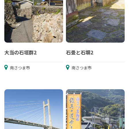
大当の石垣群2
石畳と石塀2
南さつま市
南さつま市