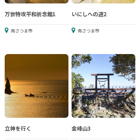
万世特攻平和祈念館1
いにしへの道2
南さつま市
南さつま市
立神を行く
金峰山3