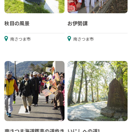
秋目の風景
お伊勢講
南さつま市
南さつま市
南さつま海道鑑真の道歩き
いにしへの道1