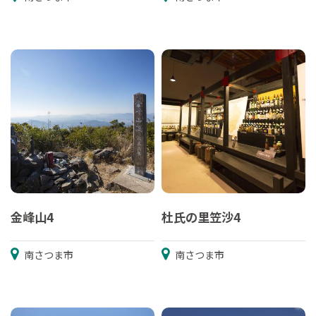
金峰山4
杜氏の里笠沙4
南さつま市
南さつま市