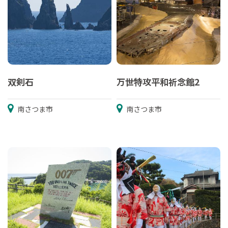
双剣石
万世特攻平和祈念館2
南さつま市
南さつま市