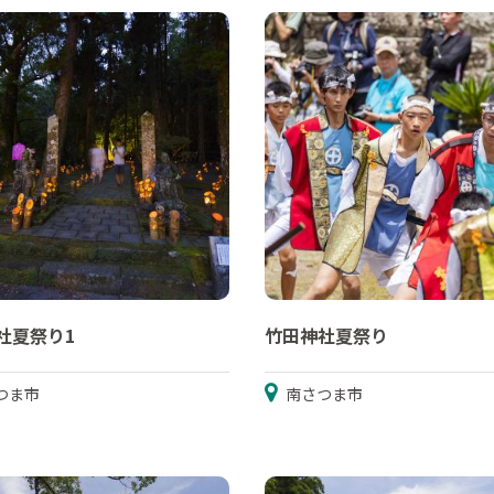
社夏祭り1
竹田神社夏祭り
つま市
南さつま市