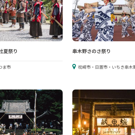
社夏祭り
串木野さのさ祭り
つま市
枕崎市・日置市・いちき串木