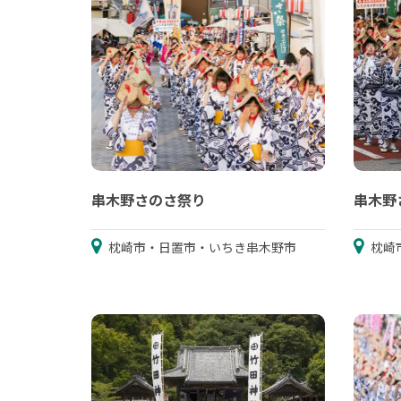
串木野さのさ祭り
串木野
枕崎市・日置市・いちき串木野市
枕崎