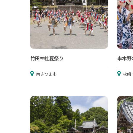
竹田神社夏祭り
串木野
南さつま市
枕崎