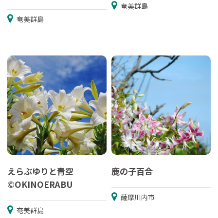
奄美群島
奄美群島
えらぶゆりと青空
鹿の子百合
©OKINOERABU
薩摩川内市
奄美群島