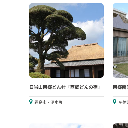
日当山西郷どん村「西郷どんの宿」
西郷南洲
霧島市・湧水町
奄美