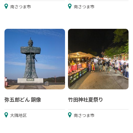
南さつま市
南さつま市
弥五郎どん 銅像
竹田神社夏祭り
大隅地区
南さつま市