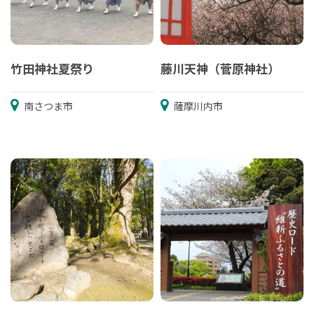
竹田神社夏祭り
藤川天神（菅原神社）
南さつま市
薩摩川内市