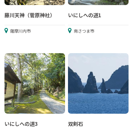
藤川天神（菅原神社）
いにしへの道1
薩摩川内市
南さつま市
いにしへの道3
双剣石