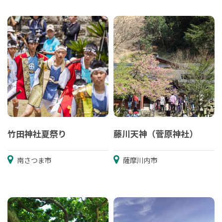
竹田神社夏祭り
藤川天神（菅原神社）
南さつま市
薩摩川内市