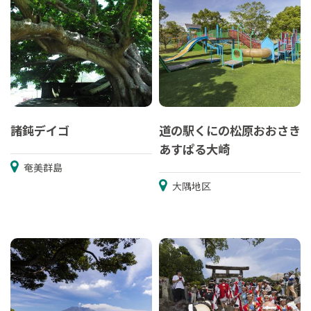
諸鈍デイゴ
道の駅くにの松原おおさき
あすぱる大崎
奄美群島
大隅地区